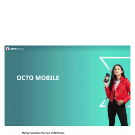
Sekuritas Saham
Bank Digital
Crypto
Assets Crypto
Exchange
Asuransi
Asuransi Jiwa
Asuransi Kesehatan
Asuransi Syariah