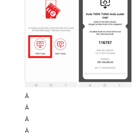
CANCEL
OK
Â
Â
Â
Â