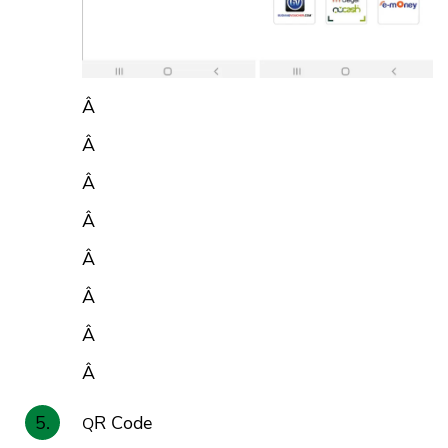
Â
Â
Â
Â
Â
Â
Â
Â
QR Code