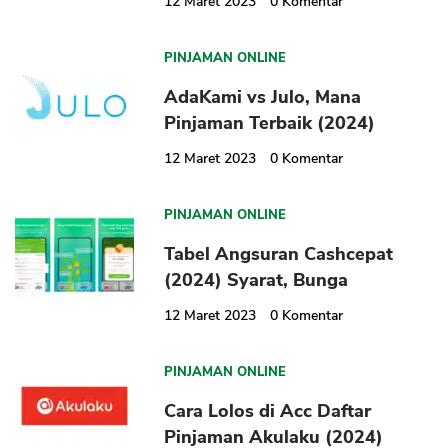
12 Maret 2023
0
Komentar
PINJAMAN ONLINE
AdaKami vs Julo, Mana
CANCEL
OK
Pinjaman Terbaik (2024)
12 Maret 2023
0
Komentar
PINJAMAN ONLINE
Tabel Angsuran Cashcepat
(2024) Syarat, Bunga
12 Maret 2023
0
Komentar
PINJAMAN ONLINE
Cara Lolos di Acc Daftar
Pinjaman Akulaku (2024)