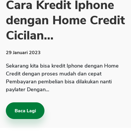
Cara Kredit Iphone
Sekuritas Saham
dengan Home Credit
Bank Digital
Crypto
Cicilan...
Assets Crypto
Exchange
29 Januari 2023
Asuransi
Sekarang kita bisa kredit Iphone dengan Home
Asuransi Jiwa
Credit dengan proses mudah dan cepat
Pembayaran pembelian bisa dilakukan nanti
Asuransi Kesehatan
paylater Dengan...
Asuransi Syariah
Baca Lagi