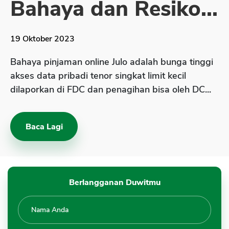
Bahaya dan Resiko...
Sekuritas Saham
Bank Digital
19 Oktober 2023
Crypto
Bahaya pinjaman online Julo adalah bunga tinggi
Assets Crypto
akses data pribadi tenor singkat limit kecil
Exchange
dilaporkan di FDC dan penagihan bisa oleh DC...
Asuransi
Asuransi Jiwa
Baca Lagi
Asuransi Kesehatan
Asuransi Syariah
Berlangganan Duwitmu