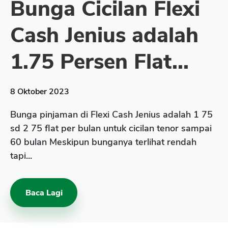
Bunga Cicilan Flexi
Sekuritas Saham
Cash Jenius adalah
Bank Digital
Crypto
1.75 Persen Flat...
Assets Crypto
Exchange
8 Oktober 2023
Asuransi
Bunga pinjaman di Flexi Cash Jenius adalah 1 75
Asuransi Jiwa
sd 2 75 flat per bulan untuk cicilan tenor sampai
60 bulan Meskipun bunganya terlihat rendah
Asuransi Kesehatan
tapi...
Asuransi Syariah
Baca Lagi