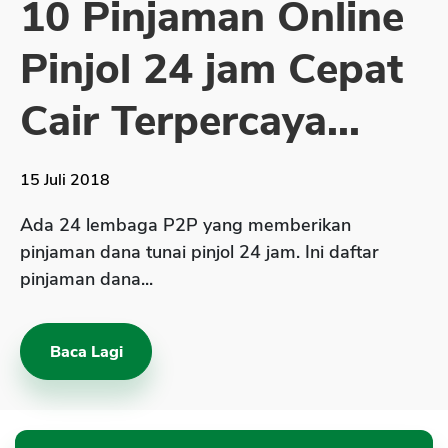
10 Pinjaman Online
Sekuritas Saham
Pinjol 24 jam Cepat
Bank Digital
Crypto
Cair Terpercaya...
Assets Crypto
Exchange
15 Juli 2018
Asuransi
Ada 24 lembaga P2P yang memberikan
Asuransi Jiwa
pinjaman dana tunai pinjol 24 jam. Ini daftar
pinjaman dana...
Asuransi Kesehatan
Asuransi Syariah
Baca Lagi