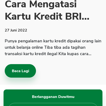
Cara Mengatasi
Sekuritas Saham
Kartu Kredit BRI...
Bank Digital
Crypto
27 Juni 2022
Assets Crypto
Exchange
Punya pengalaman kartu kredit dipakai orang lain
untuk belanja online Tiba tiba ada tagihan
Asuransi
transaksi kartu kredit ilegal Kita kupas cara...
Asuransi Jiwa
Asuransi Kesehatan
Baca Lagi
Asuransi Syariah
Berlangganan Duwitmu