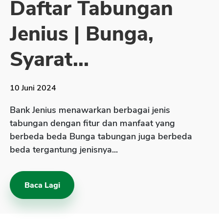
Daftar Tabungan
Sekuritas Saham
Jenius | Bunga,
Bank Digital
Crypto
Syarat...
Assets Crypto
Exchange
10 Juni 2024
Asuransi
Bank Jenius menawarkan berbagai jenis
Asuransi Jiwa
tabungan dengan fitur dan manfaat yang
berbeda beda Bunga tabungan juga berbeda
Asuransi Kesehatan
beda tergantung jenisnya...
Asuransi Syariah
Baca Lagi