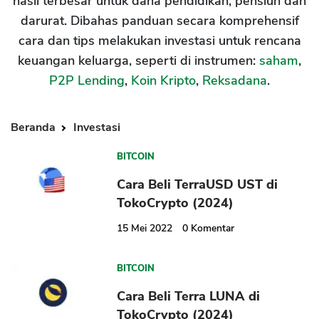
hasil terbesar untuk dana pendidikan, pensiun dan
darurat. Dibahas panduan secara komprehensif
cara dan tips melakukan investasi untuk rencana
keuangan keluarga, seperti di instrumen:
saham
,
P2P Lending
,
Koin Kripto
,
Reksadana
.
Beranda
Investasi
BITCOIN
Cara Beli TerraUSD UST di
TokoCrypto (2024)
15 Mei 2022
0
Komentar
BITCOIN
Cara Beli Terra LUNA di
TokoCrypto (2024)