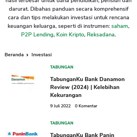
hasil terbesar untuk dana pendidikan, pensiun dan
darurat. Dibahas panduan secara komprehensif
cara dan tips melakukan investasi untuk rencana
keuangan keluarga, seperti di instrumen:
saham
,
P2P Lending
,
Koin Kripto
,
Reksadana
.
Beranda
Investasi
TABUNGAN
TabunganKu Bank Danamon
Review (2024) | Kelebihan
Kekurangan
9 Juli 2022
0
Komentar
TABUNGAN
TabunganKu Bank Panin