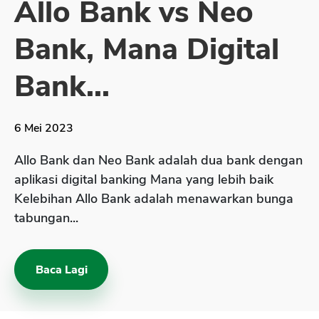
Allo Bank vs Neo
Sekuritas Saham
Bank, Mana Digital
Bank Digital
Crypto
Bank...
Assets Crypto
Exchange
6 Mei 2023
Asuransi
Allo Bank dan Neo Bank adalah dua bank dengan
Asuransi Jiwa
aplikasi digital banking Mana yang lebih baik
Kelebihan Allo Bank adalah menawarkan bunga
Asuransi Kesehatan
tabungan...
Asuransi Syariah
Baca Lagi