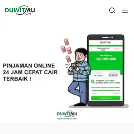
Tabungan
Reksadana
Emas
Pengeluaran
Saham
Asuransi
Kartu Kredit
Bitcoin
Rencana Keuangan
KPR
Investasi
Pinjaman
Mengelola keuangan
KTA
Kartu Kredit
Pinjaman Online
KTA
Hutang
KPR
Kredit Usaha
Pinjaman Online
Broker Forex