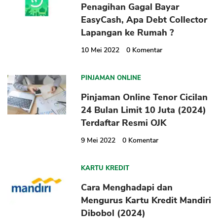
Penagihan Gagal Bayar
EasyCash, Apa Debt Collector
Lapangan ke Rumah ?
10 Mei 2022
0
Komentar
PINJAMAN ONLINE
CANCEL
OK
Pinjaman Online Tenor Cicilan
24 Bulan Limit 10 Juta (2024)
Terdaftar Resmi OJK
9 Mei 2022
0
Komentar
KARTU KREDIT
Cara Menghadapi dan
Mengurus Kartu Kredit Mandiri
Dibobol (2024)