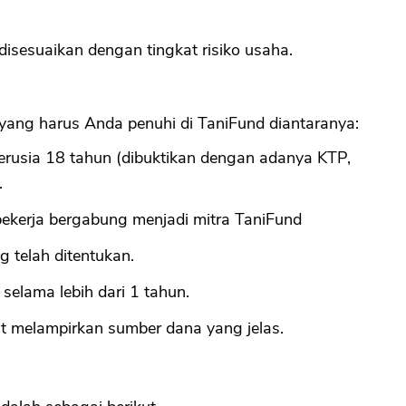
isesuaikan dengan tingkat risiko usaha.
CANCEL
OK
yang harus Anda penuhi di TaniFund diantaranya:
berusia 18 tahun (dibuktikan dengan adanya KTP,
.
ekerja bergabung menjadi mitra TaniFund
 telah ditentukan.
selama lebih dari 1 tahun.
at melampirkan sumber dana yang jelas.