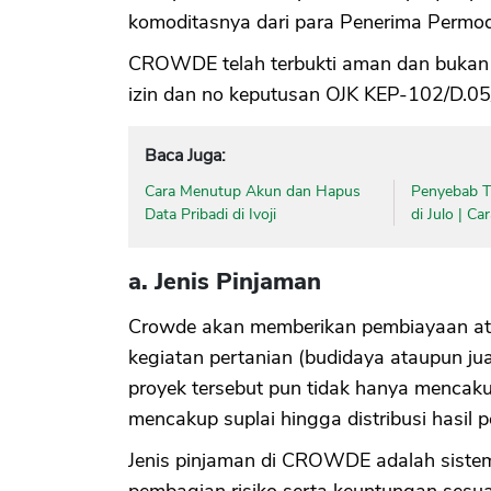
komoditasnya dari para Penerima Permo
CROWDE telah terbukti aman dan bukan p
izin dan no keputusan OJK KEP-102/D.0
Baca Juga:
Cara Menutup Akun dan Hapus
Penyebab Ti
Data Pribadi di Ivoji
di Julo | C
a. Jenis Pinjaman
Crowde akan memberikan pembiayaan atas 
kegiatan pertanian (budidaya ataupun jua
proyek tersebut pun tidak hanya mencaku
mencakup suplai hingga distribusi hasil pe
Jenis pinjaman di CROWDE adalah sistem 
pembagian risiko serta keuntungan sesuai