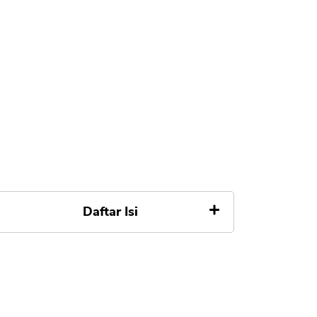
Daftar Isi
TaniFund
a. Jenis Pinjaman
b. Syarat dan Ketentuan