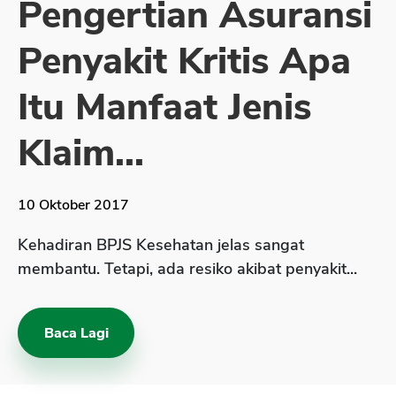
Pengertian Asuransi
Sekuritas Saham
Penyakit Kritis Apa
Bank Digital
Crypto
Itu Manfaat Jenis
Assets Crypto
Klaim...
Exchange
Asuransi
10 Oktober 2017
Asuransi Jiwa
Kehadiran BPJS Kesehatan jelas sangat
Asuransi Kesehatan
membantu. Tetapi, ada resiko akibat penyakit...
Asuransi Syariah
Baca Lagi