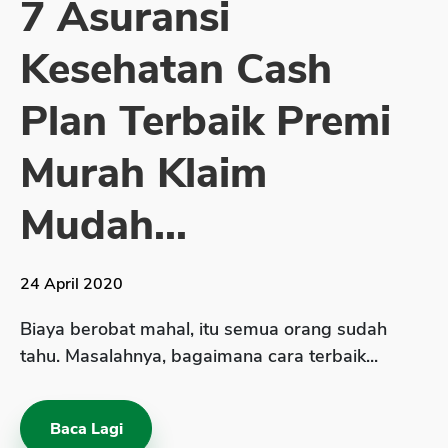
7 Asuransi
Sekuritas Saham
Kesehatan Cash
Bank Digital
Crypto
Plan Terbaik Premi
Assets Crypto
Murah Klaim
Exchange
Asuransi
Mudah...
Asuransi Jiwa
Asuransi Kesehatan
24 April 2020
Asuransi Syariah
Biaya berobat mahal, itu semua orang sudah
tahu. Masalahnya, bagaimana cara terbaik...
Baca Lagi