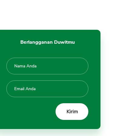
provision
Cara Bayar Premi
Kesimpulan
Berlangganan Duwitmu