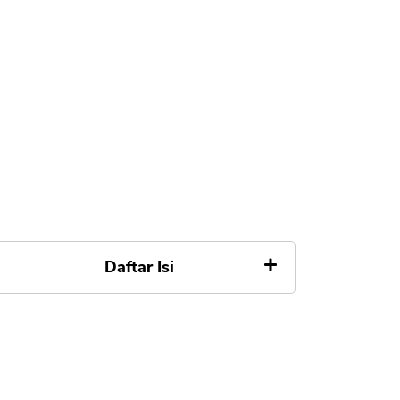
Daftar Isi
Definisi Premi Asuransi
Jenis Premi Asuransi
A. Single PremiumÂ (Premi