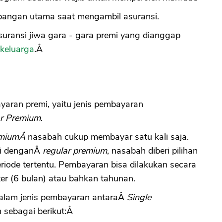
mbangan utama saat mengambil asuransi.
uransi jiwa gara - gara premi yang dianggap
keluarga
.Â
yaran premi, yaitu jenis pembayaran
r Premium
.
remiumÂ
nasabah cukup membayar satu kali saja.
mi denganÂ
regular premium
, nasabah diberi pilihan
iode tertentu. Pembayaran bisa dilakukan secara
ter (6 bulan) atau bahkan tahunan.
 dalam jenis pembayaran antaraÂ
Single
 sebagai berikut:Â