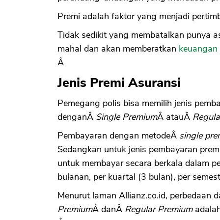
Premi adalah faktor yang menjadi perti
Tidak sedikit yang membatalkan punya as
mahal dan akan memberatkan
keuangan 
Â
Jenis Premi Asuransi
Pemegang polis bisa memilih jenis pemba
denganÂ
Single Premium
Â atauÂ
Regula
Pembayaran dengan metodeÂ
single p
Sedangkan untuk jenis pembayaran pre
untuk membayar secara berkala dalam per
bulanan, per kuartal (3 bulan), per semes
Menurut laman Allianz.co.id, perbedaan
Premium
Â danÂ
Regular Premium
adalah