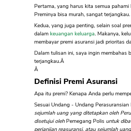
Pertama, yang harus kita semua pahami b
Preminya bisa murah, sangat terjangkau.
Kedua, yang juga penting, selain soal pr
dalam
keuangan keluarga
. Makanya, kel
membayar premi asuransi jadi prioritas d
Dalam tulisan ini, saya ingin membaha
terjangkau.Â
Â
Definisi Premi Asuransi
Apa itu premi? Kenapa Anda perlu mempe
Sesuai Undang - Undang Perasuransian
sejumlah uang yang ditetapkan oleh Per
disetujui oleh
Pemegang Polis
untuk diba
perjanjian reasuransi, atau sejumlah ua