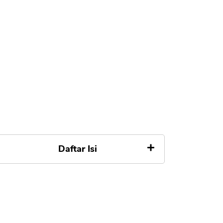
Daftar Isi
1. Login ke Aplikasi dan Situs
Indodax, TokoCrypto
2. Buka Akun di Indodax,