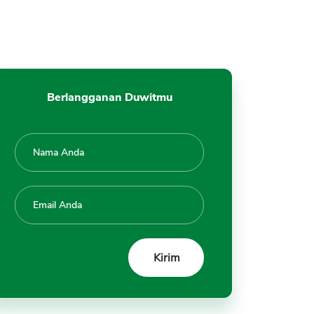
11. Biaya dan Komisi Fee
Transaksi
12. Simpan Binance USD di
Wallet
13. Keamanan Transaksi
Berlangganan Duwitmu
14. Tool Analisa Trading Binance
USD di Indodax
15. Transfer Binance USD