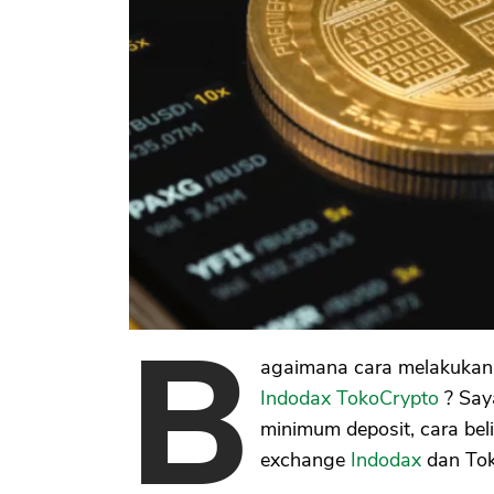
B
agaimana cara melakukan j
Indodax
TokoCrypto
? Say
minimum deposit, cara beli
exchange
Indodax
dan Tok