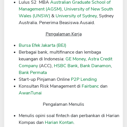
Lulus S2 MBA
Australian Graduate School of
Sekuritas Saham
Management (AGSM)
,
University of New South
Wales (UNSW)
&
University of Sydney
, Sydney
Bank Digital
Australia. Penerima Beasiswa Ausaid.
Crypto
Pengalaman Kerja
Assets Crypto
Bursa Efek Jakarta (BEJ)
Exchange
Berbagai bank, multifinance dan lembaga
Asuransi
keuangan di Indonesia:
GE Money
,
Astra Credit
Company
(ACC),
HSBC Bank
,
Bank Danamon
,
Asuransi Jiwa
Bank Permata
Asuransi Kesehatan
Start-up Pinjaman Online
P2P Lending
Konsultan Risk Management di
Fairbanc
dan
Asuransi Syariah
AwanTunai
Pengalaman Menulis
Menulis opini soal fintech dan perbankan di Harian
Kompas dan
Harian Kontan
.