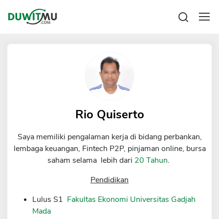
Tabungan
Reksadana
Emas
Pengeluaran
Saham
Asuransi
Kartu Kredit
Bitcoin
Rencana Keuangan
KPR
Investasi
Pinjaman
Rio Quiserto
Mengelola keuangan
KTA
Kartu Kredit
Saya memiliki pengalaman kerja di bidang perbankan,
Pinjaman Online
KTA
lembaga keuangan, Fintech P2P, pinjaman online, bursa
Hutang
saham selama lebih dari
20 Tahun
.
KPR
Kredit Usaha
Pendidikan
Pinjaman Online
Lulus S1
Fakultas Ekonomi Universitas Gadjah
Mada
Broker Forex