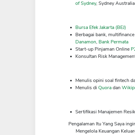
of Sydney
, Sydney Australi
Bursa Efek Jakarta (BEJ)
Berbagai bank, multifinanc
Danamon
,
Bank Permata
Start-up Pinjaman Online
P
Konsultan Risk Management
Menulis opini soal fintech
Menulis di
Quora
dan
Wikip
Sertifikasi Manajemen Resi
Pengalaman Itu Yang Saya ingi
Mengelola Keuangan Keluar