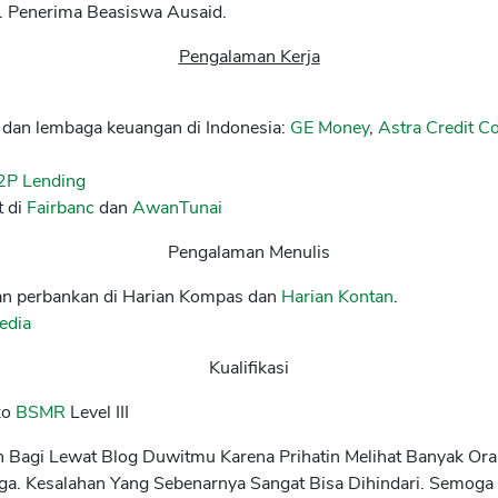
a. Penerima Beasiswa Ausaid.
Pengalaman Kerja
e dan lembaga keuangan di Indonesia:
GE Money
,
Astra Credit 
2P Lending
 di
Fairbanc
dan
AwanTunai
Pengalaman Menulis
 dan perbankan di Harian Kompas dan
Harian Kontan
.
edia
Kualifikasi
ko
BSMR
Level III
n Bagi Lewat Blog Duwitmu Karena Prihatin Melihat Banyak O
ga. Kesalahan Yang Sebenarnya Sangat Bisa Dihindari. Semoga