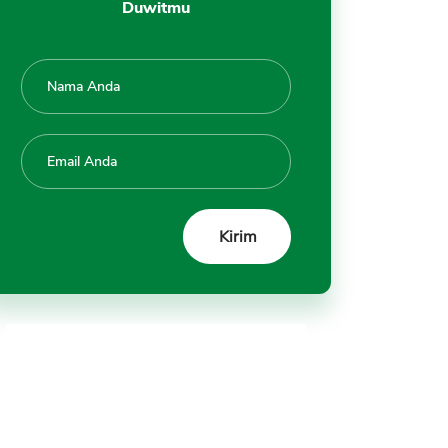
Duwitmu