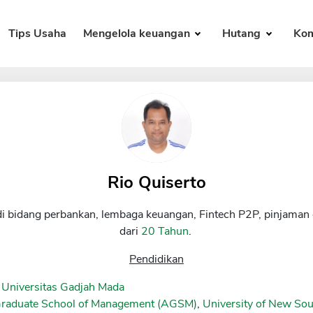
Tips Usaha
Mengelola keuangan
Hutang
Kom
Rio Quiserto
di bidang perbankan, lembaga keuangan, Fintech P2P, pinjaman 
dari
20 Tahun
.
Pendidikan
 Universitas Gadjah Mada
Graduate School of Management (AGSM)
,
University of New S