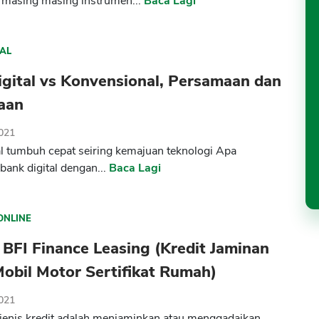
 masing masing instrumen...
Baca Lagi
TAL
gital vs Konvensional, Persamaan dan
aan
2021
al tumbuh cepat seiring kemajuan teknologi Apa
bank digital dengan...
Baca Lagi
ONLINE
 BFI Finance Leasing (Kredit Jaminan
obil Motor Sertifikat Rumah)
2021
 jenis kredit adalah menjaminkan atau menggadaikan