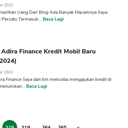
er 2021
hasilkan Uang Dari Blog Ada Banyak Macamnya Saya
 Persatu Termasuk...
Baca Lagi
 Adira Finance Kredit Mobil Baru
(2024)
er 2021
ira Finance Saya dan tim mencoba mengajukan kredit di
menuliskan...
Baca Lagi
318
319
...
364
365
»