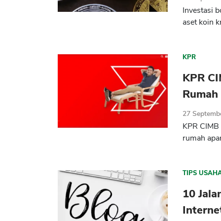
Investasi 
aset koin k
KPR
KPR CI
Rumah
27 Septemb
KPR CIMB 
rumah apar
TIPS USAH
10 Jal
Interne