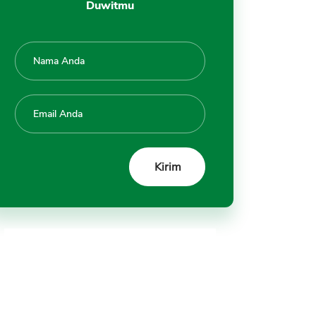
Duwitmu