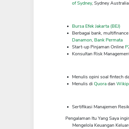
of Sydney
, Sydney Australi
Bursa Efek Jakarta (BEJ)
Berbagai bank, multifinanc
Danamon
,
Bank Permata
Start-up Pinjaman Online
P
Konsultan Risk Management
Menulis opini soal fintech
Menulis di
Quora
dan
Wikip
Sertifikasi Manajemen Resi
Pengalaman Itu Yang Saya ingi
Mengelola Keuangan Keluar