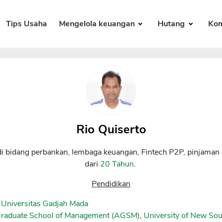
Tips Usaha
Mengelola keuangan
Hutang
Kom
Rio Quiserto
di bidang perbankan, lembaga keuangan, Fintech P2P, pinjaman 
dari
20 Tahun
.
Pendidikan
 Universitas Gadjah Mada
Graduate School of Management (AGSM)
,
University of New S