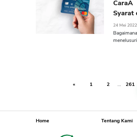
CaraÂ 
Syarat
24 Mei 202
Bagaimana
menelusuri
«
1
2
...
261
Home
Tentang Kami