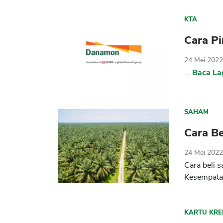
KTA
Cara P
24 Mei 202
...
Baca La
SAHAM
Cara B
24 Mei 202
Cara beli 
Kesempatan
KARTU KRE