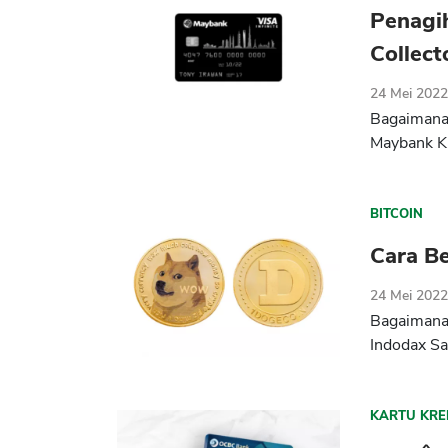
Penagi
Collec
24 Mei 202
Bagaimana 
Maybank Ki
BITCOIN
Cara B
24 Mei 202
Bagaimana 
Indodax Sa
KARTU KRE