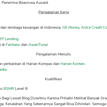
a. Penerima Beasiswa Ausaid.
Pengalaman Kerja
e dan lembaga keuangan di Indonesia:
GE Money
,
Astra Credit 
2P Lending
 di
Fairbanc
dan
AwanTunai
Pengalaman Menulis
 dan perbankan di Harian Kompas dan
Harian Kontan
.
edia
Kualifikasi
ko
BSMR
Level III
n Bagi Lewat Blog Duwitmu Karena Prihatin Melihat Banyak O
ga. Kesalahan Yang Sebenarnya Sangat Bisa Dihindari. Semoga