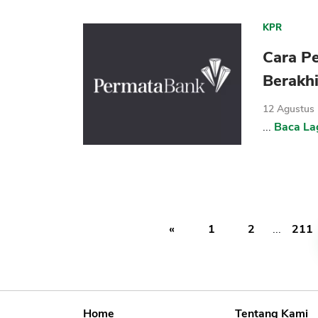
KPR
Cara P
Berakhi
12 Agustus
...
Baca La
«
1
2
...
211
Home
Tentang Kami