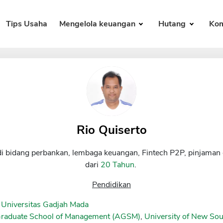
Tips Usaha
Mengelola keuangan
Hutang
Kom
Rio Quiserto
di bidang perbankan, lembaga keuangan, Fintech P2P, pinjaman 
dari
20 Tahun
.
Pendidikan
 Universitas Gadjah Mada
Graduate School of Management (AGSM)
,
University of New S