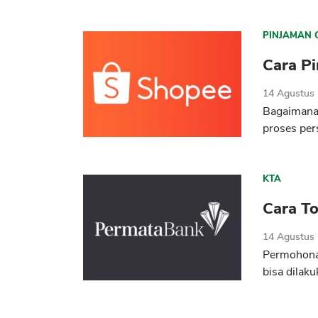
PINJAMAN 
Cara P
14 Agustus
Bagaimana 
proses per
KTA
Cara T
14 Agustus
Permohonan
bisa dilaku