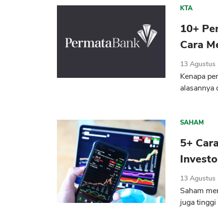
KTA
10+ Pe
Cara M
13 Agustus
Kenapa pe
alasannya 
SAHAM
5+ Car
Invest
13 Agustus
Saham meru
juga tingg