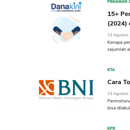
PINJAMAN 
15+ Pe
(2024) 
13 Agustus
Kenapa pen
sejumlah a
KTA
Cara To
13 Agustus
Permohonan
bisa dilaku
KPR