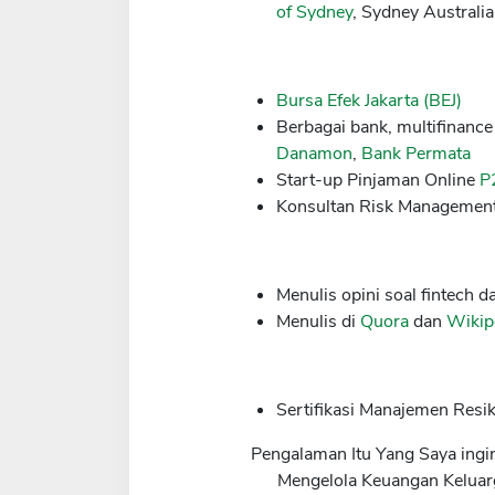
of Sydney
, Sydney Australi
Bursa Efek Jakarta (BEJ)
Berbagai bank, multifinanc
Danamon
,
Bank Permata
Start-up Pinjaman Online
P
Konsultan Risk Management
Menulis opini soal fintech
Menulis di
Quora
dan
Wikip
Sertifikasi Manajemen Resi
Pengalaman Itu Yang Saya ingi
Mengelola Keuangan Keluar