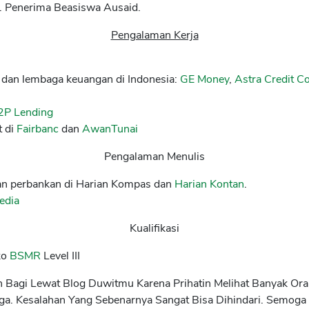
a. Penerima Beasiswa Ausaid.
Pengalaman Kerja
e dan lembaga keuangan di Indonesia:
GE Money
,
Astra Credit 
2P Lending
 di
Fairbanc
dan
AwanTunai
Pengalaman Menulis
 dan perbankan di Harian Kompas dan
Harian Kontan
.
edia
Kualifikasi
ko
BSMR
Level III
n Bagi Lewat Blog Duwitmu Karena Prihatin Melihat Banyak O
ga. Kesalahan Yang Sebenarnya Sangat Bisa Dihindari. Semoga