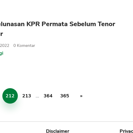
elunasan KPR Permata Sebelum Tenor
r
 2022
0
Komentar
gi
212
213
...
364
365
»
Disclaimer
Privac