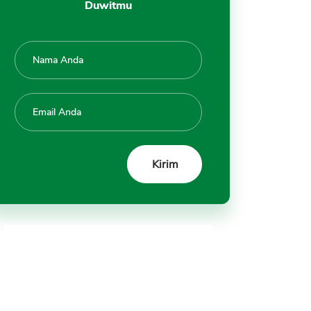
Duwitmu