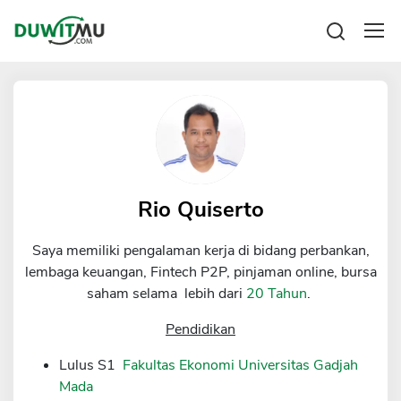
Tabungan
Reksadana
Emas
Pengeluaran
Saham
Asuransi
Kartu Kredit
Bitcoin
Rencana Keuangan
KPR
Investasi
Pinjaman
Rio Quiserto
Mengelola keuangan
KTA
Kartu Kredit
Saya memiliki pengalaman kerja di bidang perbankan,
Pinjaman Online
KTA
lembaga keuangan, Fintech P2P, pinjaman online, bursa
Hutang
saham selama lebih dari
20 Tahun
.
KPR
Kredit Usaha
Pendidikan
Pinjaman Online
Lulus S1
Fakultas Ekonomi Universitas Gadjah
Mada
Broker Forex