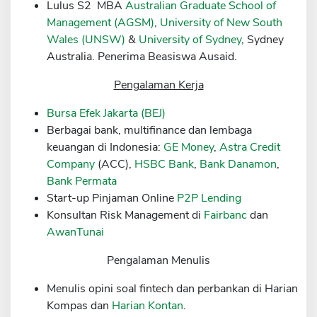
Lulus S2 MBA
Australian Graduate School of
Sekuritas Saham
Management (AGSM)
,
University of New South
Wales (UNSW)
&
University of Sydney
, Sydney
Bank Digital
Australia. Penerima Beasiswa Ausaid.
Crypto
Pengalaman Kerja
Assets Crypto
Bursa Efek Jakarta (BEJ)
Exchange
Berbagai bank, multifinance dan lembaga
Asuransi
keuangan di Indonesia:
GE Money
,
Astra Credit
Company
(ACC),
HSBC Bank
,
Bank Danamon
,
Asuransi Jiwa
Bank Permata
Asuransi Kesehatan
Start-up Pinjaman Online
P2P Lending
Konsultan Risk Management di
Fairbanc
dan
Asuransi Syariah
AwanTunai
Pengalaman Menulis
Menulis opini soal fintech dan perbankan di Harian
Kompas dan
Harian Kontan
.