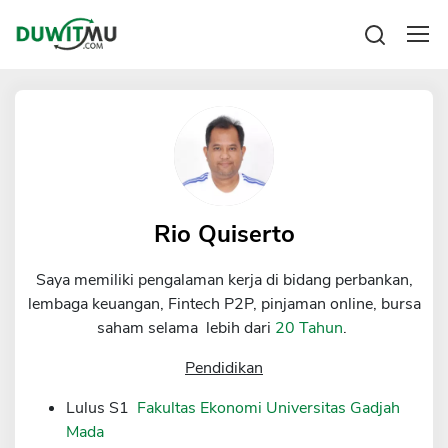
Tabungan
Reksadana
Emas
Pengeluaran
Saham
Asuransi
Kartu Kredit
Bitcoin
Rencana Keuangan
KPR
Investasi
Pinjaman
Rio Quiserto
Mengelola keuangan
KTA
Kartu Kredit
Saya memiliki pengalaman kerja di bidang perbankan,
Pinjaman Online
KTA
lembaga keuangan, Fintech P2P, pinjaman online, bursa
Hutang
saham selama lebih dari
20 Tahun
.
KPR
Kredit Usaha
Pendidikan
Pinjaman Online
Lulus S1
Fakultas Ekonomi Universitas Gadjah
Mada
Broker Forex