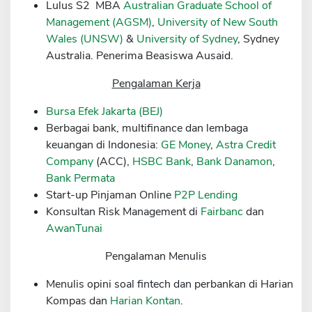
Lulus S2 MBA
Australian Graduate School of
Sekuritas Saham
Management (AGSM)
,
University of New South
Wales (UNSW)
&
University of Sydney
, Sydney
Bank Digital
Australia. Penerima Beasiswa Ausaid.
Crypto
Pengalaman Kerja
Assets Crypto
Bursa Efek Jakarta (BEJ)
Exchange
Berbagai bank, multifinance dan lembaga
Asuransi
keuangan di Indonesia:
GE Money
,
Astra Credit
Company
(ACC),
HSBC Bank
,
Bank Danamon
,
Asuransi Jiwa
Bank Permata
Asuransi Kesehatan
Start-up Pinjaman Online
P2P Lending
Konsultan Risk Management di
Fairbanc
dan
Asuransi Syariah
AwanTunai
Pengalaman Menulis
Menulis opini soal fintech dan perbankan di Harian
Kompas dan
Harian Kontan
.