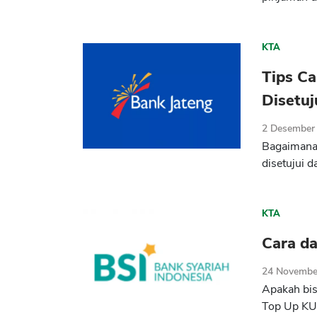
KTA
Tips C
Disetuj
2 Desember
Bagaimana 
disetujui d
KTA
Cara d
24 Novembe
Apakah bis
Top Up KUR