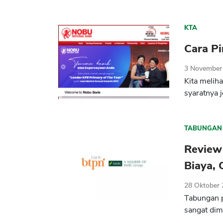
KTA
Cara P
3 November
Kita melih
syaratnya j
TABUNGAN
Review
Biaya, 
28 Oktober
Tabungan p
sangat dimi