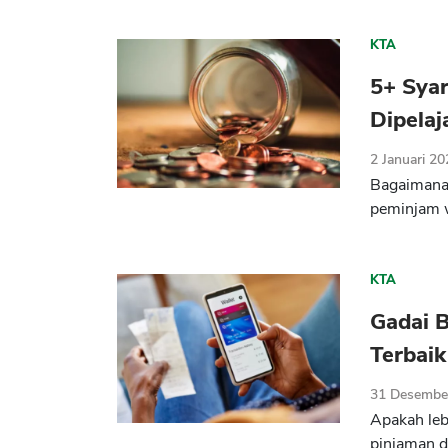
KTA
5+ Syar
Dipelaj
2 Januari 2
Bagaimana 
peminjam 
KTA
Gadai 
Terbaik
31 Desembe
Apakah le
pinjaman d