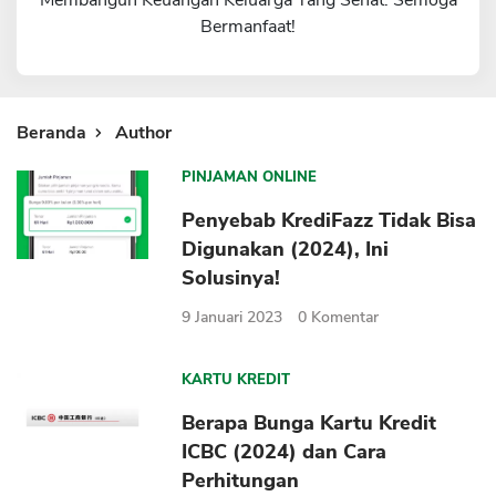
Membangun Keuangan Keluarga Yang Sehat. Semoga
Bermanfaat!
Sekuritas Saham
Bank Digital
Crypto
Beranda
Author
Assets Crypto
Exchange
PINJAMAN ONLINE
Penyebab KrediFazz Tidak Bisa
Asuransi
Digunakan (2024), Ini
Asuransi Jiwa
Solusinya!
Asuransi Kesehatan
9 Januari 2023
0
Komentar
Asuransi Syariah
KARTU KREDIT
Berapa Bunga Kartu Kredit
ICBC (2024) dan Cara
Perhitungan