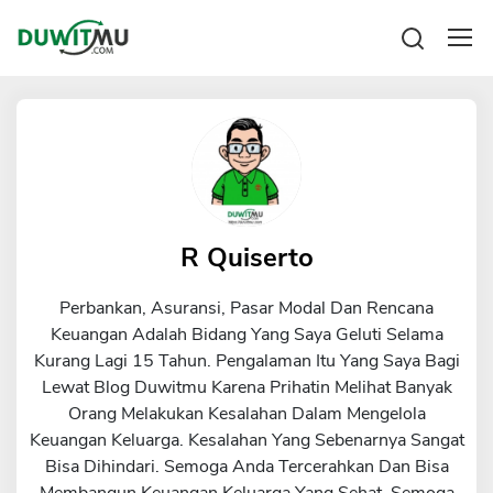
Tabungan
Reksadana
Emas
Pengeluaran
Saham
Asuransi
Kartu Kredit
Bitcoin
Rencana Keuangan
KPR
Investasi
Pinjaman
R Quiserto
Mengelola keuangan
KTA
Kartu Kredit
Perbankan, Asuransi, Pasar Modal Dan Rencana
Pinjaman Online
KTA
Keuangan Adalah Bidang Yang Saya Geluti Selama
Hutang
Kurang Lagi 15 Tahun. Pengalaman Itu Yang Saya Bagi
KPR
Lewat Blog Duwitmu Karena Prihatin Melihat Banyak
Kredit Usaha
Orang Melakukan Kesalahan Dalam Mengelola
Pinjaman Online
Keuangan Keluarga. Kesalahan Yang Sebenarnya Sangat
Bisa Dihindari. Semoga Anda Tercerahkan Dan Bisa
Broker Forex