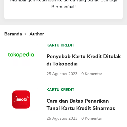
Membangun Keuangan Keluarga Yang Sehat. Semoga
Bermanfaat!
Sekuritas Saham
Bank Digital
Crypto
Beranda
Author
Assets Crypto
Exchange
KARTU KREDIT
Penyebab Kartu Kredit Ditolak
Asuransi
di Tokopedia
Asuransi Jiwa
25 Agustus 2023
0
Komentar
Asuransi Kesehatan
Asuransi Syariah
KARTU KREDIT
Cara dan Batas Penarikan
Tunai Kartu Kredit Sinarmas
25 Agustus 2023
0
Komentar