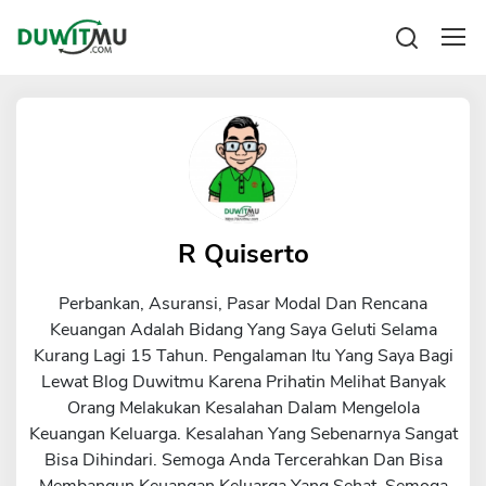
Tabungan
Reksadana
Emas
Pengeluaran
Saham
Asuransi
Kartu Kredit
Bitcoin
Rencana Keuangan
KPR
Investasi
Pinjaman
R Quiserto
Mengelola keuangan
KTA
Kartu Kredit
Perbankan, Asuransi, Pasar Modal Dan Rencana
Pinjaman Online
KTA
Keuangan Adalah Bidang Yang Saya Geluti Selama
Hutang
Kurang Lagi 15 Tahun. Pengalaman Itu Yang Saya Bagi
KPR
Lewat Blog Duwitmu Karena Prihatin Melihat Banyak
Kredit Usaha
Orang Melakukan Kesalahan Dalam Mengelola
Pinjaman Online
Keuangan Keluarga. Kesalahan Yang Sebenarnya Sangat
Bisa Dihindari. Semoga Anda Tercerahkan Dan Bisa
Broker Forex