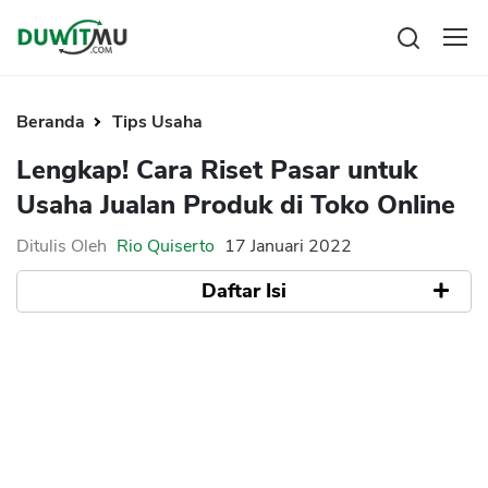
Tabungan
Reksadana
Beranda
Tips Usaha
Emas
Pengeluaran
Lengkap! Cara Riset Pasar untuk
Saham
Asuransi
Usaha Jualan Produk di Toko Online
Kartu Kredit
Bitcoin
Rencana Keuangan
KPR
Investasi
Ditulis Oleh
Rio Quiserto
17 Januari 2022
Pinjaman
Mengelola keuangan
KTA
Daftar Isi
Kartu Kredit
Pinjaman Online
KTA
Hutang
Riset Pasar Secara Offline
KPR
Riset Pasar Secara Online
Kredit Usaha
1. Google
2. Ubersuggest
Pinjaman Online
3. Google Trends
Broker Forex
4. E-Commerce