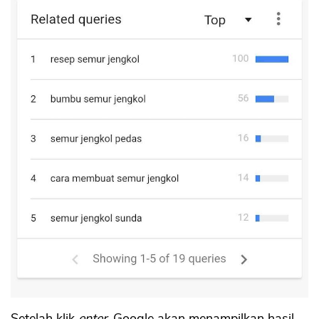
Setelah klik
enter,
Google akan menampilkan hasil