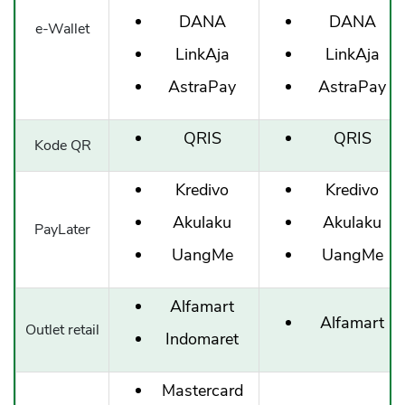
DANA
DANA
e-Wallet
LinkAja
LinkAja
AstraPay
AstraPay
QRIS
QRIS
Kode QR
Kredivo
Kredivo
Akulaku
Akulaku
PayLater
UangMe
UangMe
Alfamart
Alfamart
Outlet retail
Indomaret
Mastercard