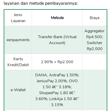
layanan dan metode pembayarannya:
Jenis
Metode
Biaya
Layanan
Aggregator
Transfer Bank (Virtual
Rp4.500;
xenpayments
Account)
Switcher
Rp2.000
Kartu
2.90% + Rp2.000
Kredit/Debit
DANA, AstraPay 1.50%;
JeniusPay 2.00%; OVO
1.50 â€“ 3.18%;
e-Wallet
ShopeePay 1.80 â€“
3.60%; LinkAja 1.50 â€“
3.15%