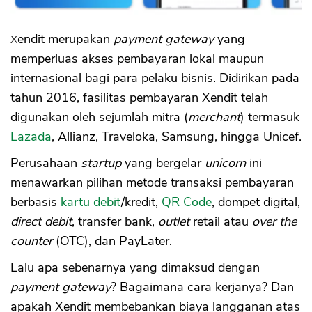
Xendit merupakan
payment gateway
yang
memperluas akses pembayaran lokal maupun
internasional bagi para pelaku bisnis. Didirikan pada
tahun 2016, fasilitas pembayaran Xendit telah
digunakan oleh sejumlah mitra (
merchant
) termasuk
Lazada
, Allianz, Traveloka, Samsung, hingga Unicef.
Perusahaan
startup
yang bergelar
unicorn
ini
menawarkan pilihan metode transaksi pembayaran
berbasis
kartu debit
/kredit,
QR Code
, dompet digital,
direct debit
, transfer bank,
outlet
retail atau
over the
counter
(OTC), dan PayLater.
Lalu apa sebenarnya yang dimaksud dengan
payment gateway
? Bagaimana cara kerjanya? Dan
apakah Xendit membebankan biaya langganan atas