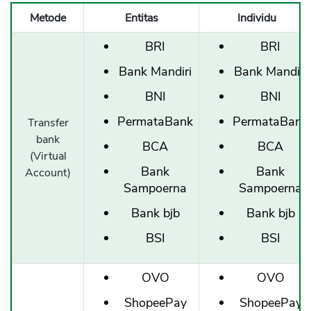
Metode
Entitas
Individu
BRI
BRI
Bank Mandiri
Bank Mandiri
BNI
BNI
PermataBank
PermataBank
Transfer
bank
BCA
BCA
(Virtual
Bank
Bank
Account)
Sampoerna
Sampoerna
Bank bjb
Bank bjb
BSI
BSI
OVO
OVO
ShopeePay
ShopeePay