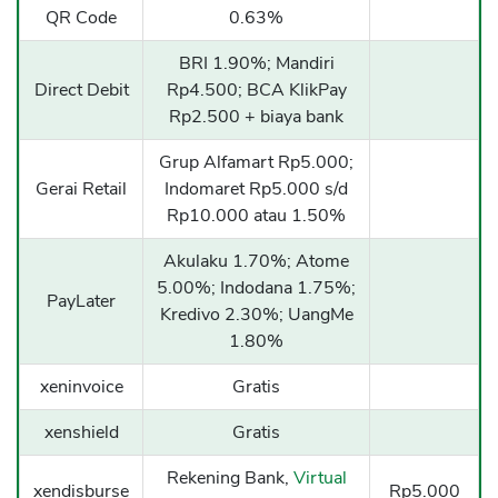
QR Code
0.63%
BRI 1.90%; Mandiri
CANCEL
OK
Direct Debit
Rp4.500; BCA KlikPay
Rp2.500 + biaya bank
Grup Alfamart Rp5.000;
Gerai Retail
Indomaret Rp5.000 s/d
Rp10.000 atau 1.50%
Akulaku 1.70%; Atome
5.00%; Indodana 1.75%;
PayLater
Kredivo 2.30%; UangMe
1.80%
xeninvoice
Gratis
xenshield
Gratis
Rekening Bank,
Virtual
xendisburse
Rp5.000