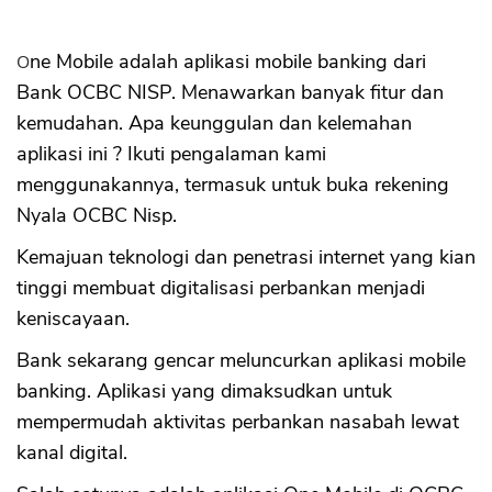
7. Data Keuangan
8. Pilih Kartu
One Mobile adalah aplikasi mobile banking dari
9. Kontak Darurat
Bank OCBC NISP. Menawarkan banyak fitur dan
10. Setor Deposit untuk Aktivasi One
Mobile
kemudahan. Apa keunggulan dan kelemahan
Call Center dan Alamat
aplikasi ini ? Ikuti pengalaman kami
Keunggulan One Mobile OCBC Nisp
menggunakannya, termasuk untuk buka rekening
Kelemahan One Mobile
Nyala OCBC Nisp.
Kemajuan teknologi dan penetrasi internet yang kian
tinggi membuat digitalisasi perbankan menjadi
keniscayaan.
Bank sekarang gencar meluncurkan aplikasi mobile
banking. Aplikasi yang dimaksudkan untuk
mempermudah aktivitas perbankan nasabah lewat
kanal digital.