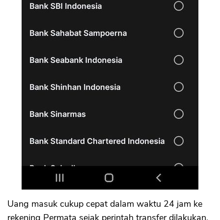
Uang masuk cukup cepat dalam waktu 24 jam ke
rekening Permata sejak perintah transfer dilakukan.