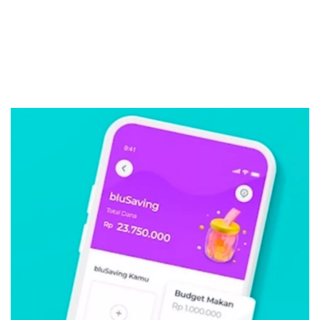
Sekuritas Saham
Bank Digital
Crypto
Assets Crypto
Exchange
Asuransi
Asuransi Jiwa
Asuransi Kesehatan
Asuransi Syariah