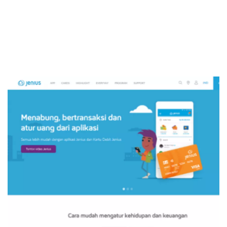
Sekuritas Saham
Bank Digital
Crypto
Assets Crypto
Exchange
Asuransi
Asuransi Jiwa
Asuransi Kesehatan
Asuransi Syariah