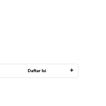
Daftar Isi
Dana DaruratÂ
Tanya Jawab Dana Darurat
Kesimpulan