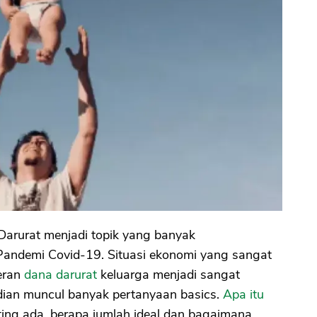
arurat menjadi topik yang banyak
Pandemi Covid-19. Situasi ekonomi yang sangat
eran
dana darurat
keluarga menjadi sangat
udian muncul banyak pertanyaan basics.
Apa itu
ing ada, berapa jumlah ideal dan bagaimana