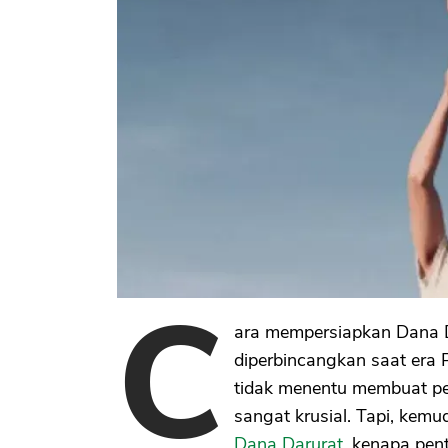
C
ara mempersiapkan Dana D
diperbincangkan saat era 
tidak menentu membuat p
sangat krusial. Tapi, kem
Dana Darurat,
kenapa pent