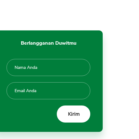
Bangkrut, Tutup
3. Biaya Manajemen Fee
4. Likuiditas
5. Return Tidak Konsisten
Diatas Benchmark
Berlangganan Duwitmu
Kesimpulan