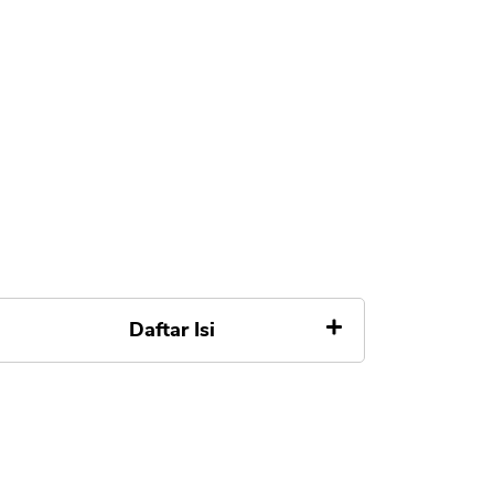
Daftar Isi
Apa itu Danamas Rupiah Plus
Apa Aman Investasi di Danamas
Rupiah Plus