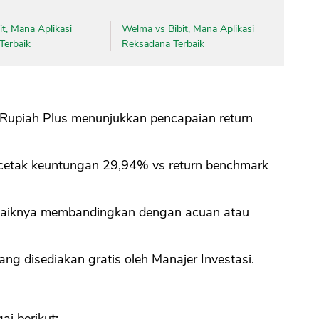
it, Mana Aplikasi
Welma vs Bibit, Mana Aplikasi
CANCEL
OK
Terbaik
Reksadana Terbaik
 Rupiah Plus menunjukkan pencapaian return
cetak keuntungan 29,94% vs return benchmark
sebaiknya membandingkan dengan acuan atau
yang disediakan gratis oleh Manajer Investasi.
i berikut: