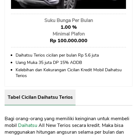
Sekuritas Saham
Bank Digital
Suku Bunga Per Bulan
Crypto
1.00 %
Minimal Plafon
Assets Crypto
Rp 100.000.000
Exchange
Daihatsu Terios cicilan per bulan Rp 5.6 juta
Uang Muka 35 juta DP 15% ADDB
Asuransi
Kelebihan dan Kekurangan Cicilan Kredit Mobil Daihatsu
Asuransi Jiwa
Terios
Asuransi Kesehatan
Asuransi Syariah
Tabel Cicilan Daihatsu Terios
Bagi orang-orang yang memiliki keinginan untuk membeli
mobil
Daihatsu
All New Terios secara kredit. Maka bisa
menggunakan hitungan angsuran selama per bulan dan