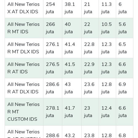
All New Terios
254
38.1
21
11.3
6
X AT DLX IDS
juta
juta
juta
juta
juta
All New Terios
266
40
22
10.5
5.6
R MT IDS
juta
juta
juta
juta
juta
All New Terios
276.1
41.4
22.8
12.3
6.5
R MT DLX IDS
juta
juta
juta
juta
juta
All New Terios
276.5
41.5
22.9
12.3
6.6
R AT IDS
juta
juta
juta
juta
juta
All New Terios
286.6
43
23.6
12.8
6.9
R AT DLX IDS
juta
juta
juta
juta
juta
All New Terios
278.1
41.7
23
12.4
6.6
R MT
juta
juta
juta
juta
juta
CUSTOM IDS
All New Terios
288.6
43.2
23.8
12.8
6.8