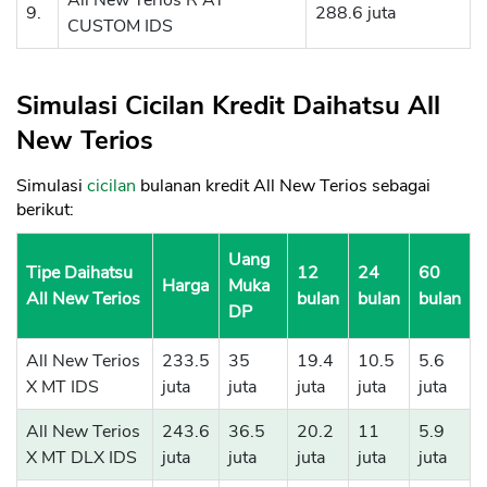
9.
288.6 juta
CUSTOM IDS
Simulasi Cicilan Kredit Daihatsu All
New Terios
Simulasi
cicilan
bulanan kredit All New Terios sebagai
berikut:
Uang
Tipe Daihatsu
12
24
60
Harga
Muka
All New Terios
bulan
bulan
bulan
DP
All New Terios
233.5
35
19.4
10.5
5.6
X MT IDS
juta
juta
juta
juta
juta
All New Terios
243.6
36.5
20.2
11
5.9
X MT DLX IDS
juta
juta
juta
juta
juta