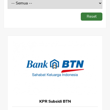
Sekuritas Saham
Bank Digital
Reset
Crypto
Assets Crypto
Exchange
Asuransi
Asuransi Jiwa
Asuransi Kesehatan
Asuransi Syariah
KPR Subsidi BTN