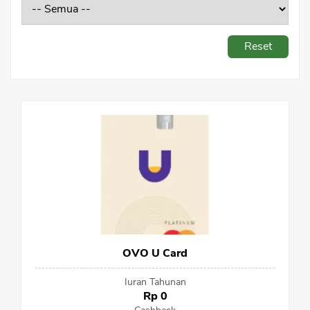
Sekuritas Saham
Bank Digital
Reset
Crypto
Assets Crypto
Exchange
Asuransi
Asuransi Jiwa
Asuransi Kesehatan
Asuransi Syariah
OVO U Card
Iuran Tahunan
Rp 0