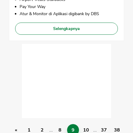
Pay Your Way
Atur & Monitor di Aplikasi digibank by DBS
Selengkapnya
«
1
2
...
8
9
10
...
37
38