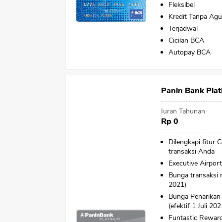
Fleksibel
Kredit Tanpa Ag
Terjadwal
Cicilan BCA
Autopay BCA
Panin Bank Pla
Iuran Tahunan
Rp 0
Dilengkapi fitur
transaksi Anda
Executive Airpor
Bunga transaksi re
2021)
Bunga Penarikan
(efektif 1 Juli 202
Funtastic Reward