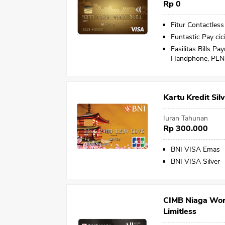
Rp 0
Fitur Contactles
Funtastic Pay cic
Fasilitas Bills P
Handphone, PLN 
Kartu Kredit Sil
Iuran Tahunan
Rp 300.000
BNI VISA Emas
BNI VISA Silver
CIMB Niaga Worl
Limitless