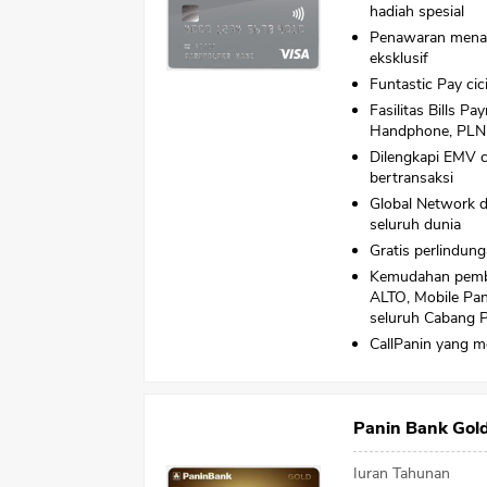
hadiah spesial
Penawaran menar
eksklusif
Funtastic Pay cic
Fasilitas Bills P
Handphone, PLN 
Dilengkapi EMV 
bertransaksi
Global Network d
seluruh dunia
Gratis perlindung
Kemudahan pemb
ALTO, Mobile Pani
seluruh Cabang 
CallPanin yang m
Panin Bank Gol
Iuran Tahunan