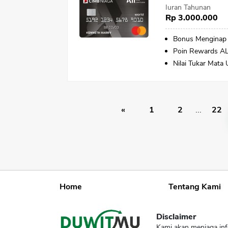
Iuran Tahunan
Rp 3.000.000
Bonus Menginap 
Poin Rewards ALL
Nilai Tukar Mata
«
1
2
...
22
Home
Tentang Kami
Disclaimer
Kami akan menjaga inf