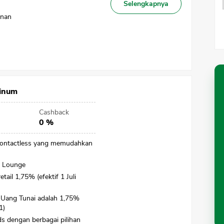
Selengkapnya
unan
tinum
Cashback
0 %
 Contactless yang memudahkan
t Lounge
tail 1,75% (efektif 1 Juli
 Uang Tunai adalah 1,75%
1)
s dengan berbagai pilihan