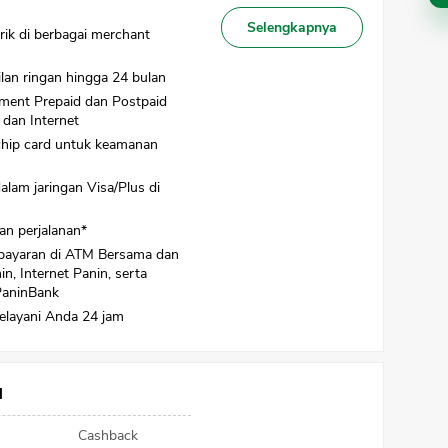
Selengkapnya
ik di berbagai merchant
ilan ringan hingga 24 bulan
ayment Prepaid dan Postpaid
dan Internet
chip card untuk keamanan
alam jaringan Visa/Plus di
an perjalanan*
ayaran di ATM Bersama dan
n, Internet Panin, serta
PaninBank
elayani Anda 24 jam
CANCEL
OK
d
Cashback