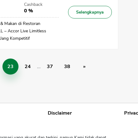
Cashback
0 %
Selengkapnya
& Makan di Restoran
 – Accor Live Limitless
 Uang Kompetitif
23
24
...
37
38
»
Disclaimer
Privac
ormasi yang akurat dan terkini, namun Kami tidak dapat