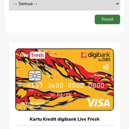
Sekuritas Saham
Bank Digital
Reset
Crypto
Assets Crypto
Exchange
Asuransi
Asuransi Jiwa
Asuransi Kesehatan
Asuransi Syariah
Kartu Kredit digibank Live Fresh