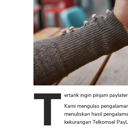
T
ertarik ingin pinjam paylater
Kami mengulas pengalaman p
menuliskan hasil pengalama
kekurangan Telkomsel PayLate