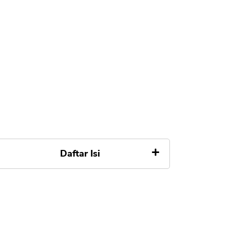
Daftar Isi
Apa itu Telkomsel PayLater
Telkomsel PayLater Apakah
Aman, Resmi, Diawasi OJK