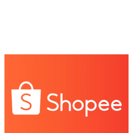
Kartu Kredit
KPR
KTA
Pinjaman Online
Pinjaman
Kartu Kredit
KTA
KPR
Kredit Usaha
Pinjaman Online
Broker Forex