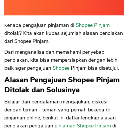
Sekuritas Saham
Bank Digital
Crypto
Kenapa pengajuan pinjaman di
Shopee Pinjam
ditolak? Kita akan kupas sejumlah alasan penolakan
Assets Crypto
dari Shopee Pinjam.
Exchange
Dari menganalisa dan memahami penyebab
Asuransi
penolakan, kita bisa mempersiapkan dengan lebih
baik agar pengajuan
Shopee
Pinjam bisa disetujui.
Asuransi Jiwa
Alasan Pengajuan Shopee Pinjam
Asuransi Kesehatan
Asuransi Syariah
Ditolak dan Solusinya
Belajar dari pengalaman mengajukan, diskusi
dengan teman - teman yang pernah bekerja di
pinjaman online, berikut ini daftar lengkap alasan
penolakan pengajuan
pinjaman Shopee Pinjam
di