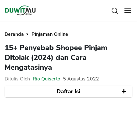
Tabungan
Reksadana
Beranda
Pinjaman Online
Emas
15+ Penyebab Shopee Pinjam
Saham
Ditolak (2024) dan Cara
Bitcoin
Mengatasinya
Ditulis Oleh
Rio Quiserto
5 Agustus 2022
Daftar Isi
Pengeluaran
Asuransi
Rencana Keuangan