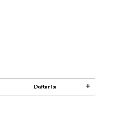
Daftar Isi
1. Sistem Sedang Error
2. Aplikasi PinjamanGO Belum
Diperbarui