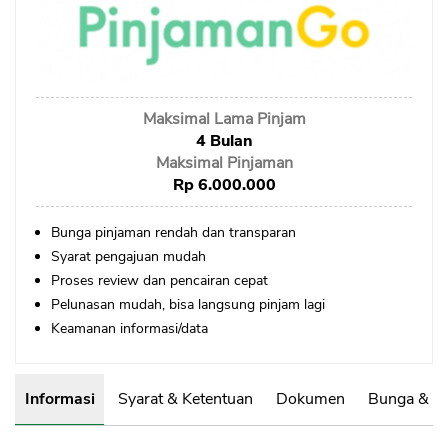
Sekuritas Saham
Bank Digital
Crypto
Maksimal Lama Pinjam
Assets Crypto
4 Bulan
Exchange
Maksimal Pinjaman
Rp 6.000.000
Asuransi
Bunga pinjaman rendah dan transparan
Asuransi Jiwa
Syarat pengajuan mudah
Asuransi Kesehatan
Proses review dan pencairan cepat
Pelunasan mudah, bisa langsung pinjam lagi
Asuransi Syariah
Keamanan informasi/data
Informasi
Syarat & Ketentuan
Dokumen
Bunga & B