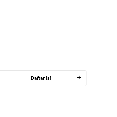
Daftar Isi
1. Collection Gagal Bayar
PinjamanGo Online
2. Penyampaian Informasi Cara