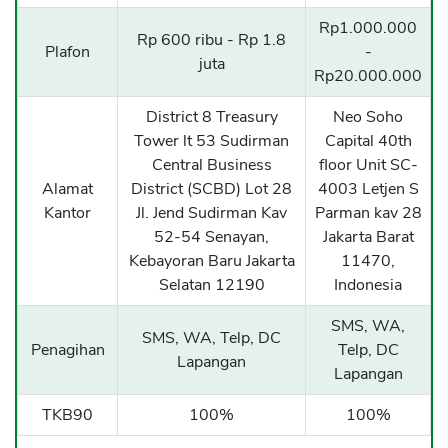
Rp1.000.000
Rp 600 ribu - Rp 1.8
Plafon
-
juta
Rp20.000.000
District 8 Treasury
Neo Soho
Tower lt 53 Sudirman
Capital 40th
Central Business
floor Unit SC-
Alamat
District (SCBD) Lot 28
4003 Letjen S
Kantor
Jl. Jend Sudirman Kav
Parman kav 28
52-54 Senayan,
Jakarta Barat
Kebayoran Baru Jakarta
11470,
Selatan 12190
Indonesia
SMS, WA,
SMS, WA, Telp, DC
Penagihan
Telp, DC
Lapangan
Lapangan
TKB90
100%
100%