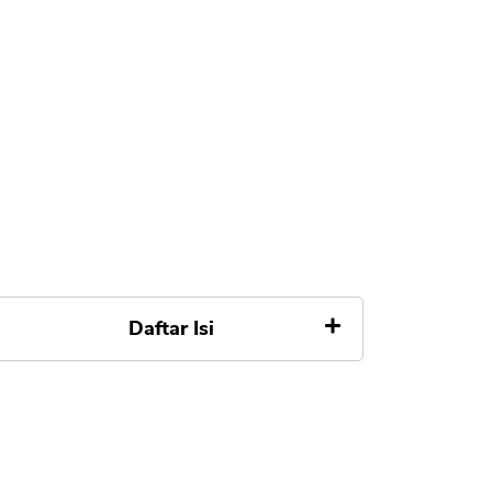
Daftar Isi
Rekomendasi Pinjam Uang Buat
Dana Darurat
1. EasyCash