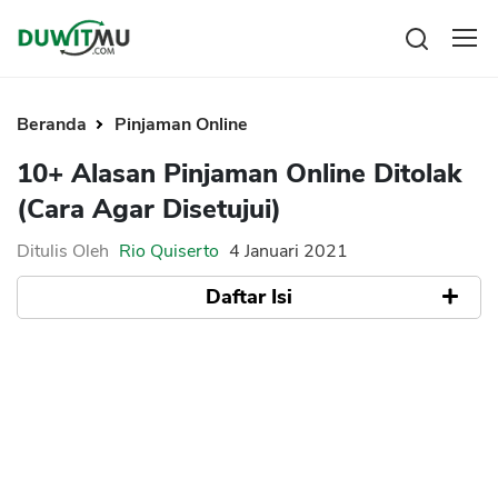
Tabungan
Reksadana
Beranda
Pinjaman Online
Emas
10+ Alasan Pinjaman Online Ditolak
Saham
(Cara Agar Disetujui)
Bitcoin
Ditulis Oleh
Rio Quiserto
4 Januari 2021
Daftar Isi
Pengeluaran
Asuransi
Rencana Keuangan