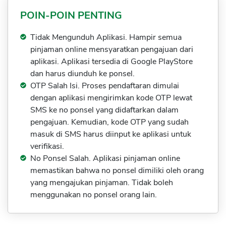
Sekuritas Saham
POIN-POIN PENTING
Bank Digital
Tidak Mengunduh Aplikasi. Hampir semua
Crypto
pinjaman online mensyaratkan pengajuan dari
aplikasi. Aplikasi tersedia di Google PlayStore
Assets Crypto
dan harus diunduh ke ponsel.
Exchange
OTP Salah Isi. Proses pendaftaran dimulai
dengan aplikasi mengirimkan kode OTP lewat
Asuransi
SMS ke no ponsel yang didaftarkan dalam
pengajuan. Kemudian, kode OTP yang sudah
Asuransi Jiwa
masuk di SMS harus diinput ke aplikasi untuk
Asuransi Kesehatan
verifikasi.
Asuransi Syariah
No Ponsel Salah. Aplikasi pinjaman online
memastikan bahwa no ponsel dimiliki oleh orang
yang mengajukan pinjaman. Tidak boleh
menggunakan no ponsel orang lain.