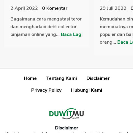
2 April 2022
0
Komentar
29 Juli 2022
Bagaimana cara mengatasi teror
Kemudahan pin
dan menghadapi debt collector
membuatnya me
pinjaman online yang...
Baca Lagi
populer dan ban
orang...
Baca L
Home
Tentang Kami
Disclaimer
Privacy Policy
Hubungi Kami
Disclaimer