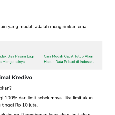
a lain yang mudah adalah mengirimkan email
dak Bisa Pinjam Lagi
Cara Mudah Cepat Tutup Akun
ara Mengatasinya
Hapus Data Pribadi di Indosaku
imal Kredivo
apkan?
i 100% dari limit sebelumnya. Jika limit akun
 tinggi Rp 10 juta.
t maksimum. Permohonan kenaikkan limit akan