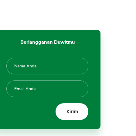
8. Kenaikkan Limit Kredivo
Otomatis
9. Alasan Kenapa Limit Kredivo
Tidak Disetujui dan Tidak Naik
Berlangganan Duwitmu