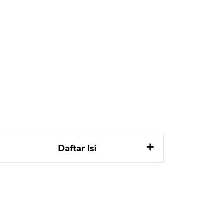
Daftar Isi
Apa itu Kredivo
Apakah Bisa Pinjam Lagi di
Kredivo