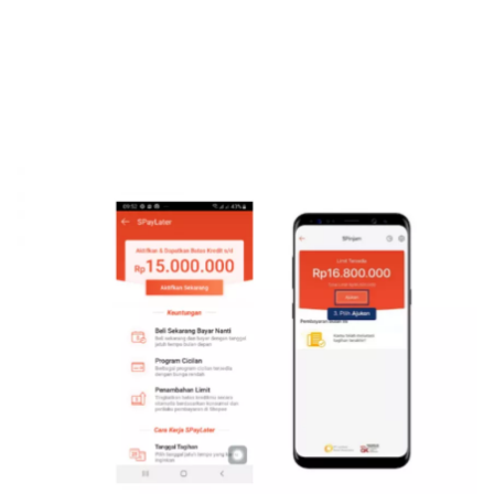
Sekuritas Saham
Bank Digital
Crypto
Assets Crypto
Exchange
Asuransi
Asuransi Jiwa
Asuransi Kesehatan
Asuransi Syariah