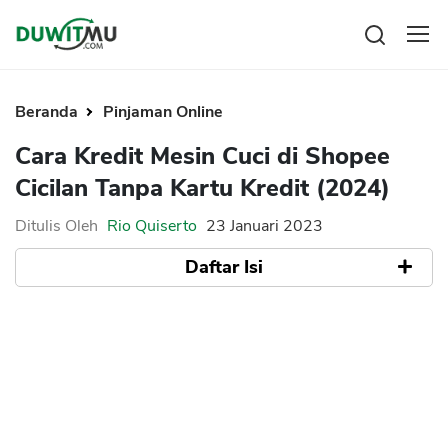
Tabungan
Reksadana
Beranda
Pinjaman Online
Emas
Pengeluaran
Cara Kredit Mesin Cuci di Shopee
Saham
Asuransi
Cicilan Tanpa Kartu Kredit (2024)
Kartu Kredit
Bitcoin
Rencana Keuangan
KPR
Investasi
Ditulis Oleh
Rio Quiserto
23 Januari 2023
Pinjaman
Mengelola keuangan
KTA
Daftar Isi
Kartu Kredit
Pinjaman Online
KTA
Hutang
Cara Kredit Mesin Cuci di Shopee
KPR
SPaylater untuk Kredit Cicilan di Shopee
Kredit Usaha
Kesimpulan
Pinjaman Online
Broker Forex