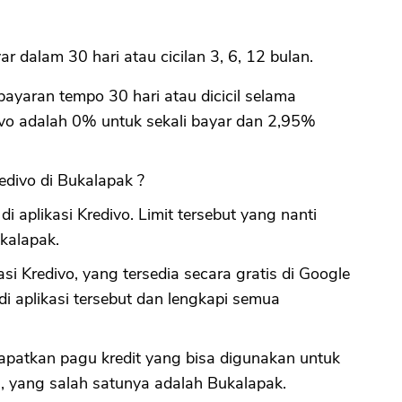
CANCEL
OK
yar dalam 30 hari atau cicilan 3, 6, 12 bulan.
ayaran tempo 30 hari atau dicicil selama
ivo adalah 0% untuk sekali bayar dan 2,95%
divo di Bukalapak ?
i aplikasi Kredivo. Limit tersebut yang nanti
kalapak.
i Kredivo, yang tersedia secara gratis di Google
i aplikasi tersebut dan lengkapi semua
apatkan pagu kredit yang bisa digunakan untuk
, yang salah satunya adalah Bukalapak.