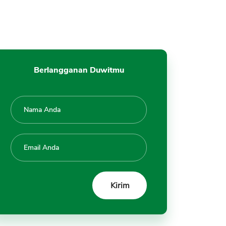
Kelebihan Kredit laptop di
Indodana
Kekurangan Kredit laptop di
Indodana
Berlangganan Duwitmu