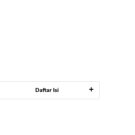
Daftar Isi
1. Kartu Kredit
Kelebihan Kartu Kredit
Kekurangan Kartu Kredit