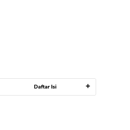
Daftar Isi
Alasan Hapus Akun Finplus
Permanen
Cara Meminta Hapus Akun