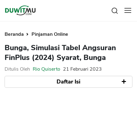
Tabungan
Reksadana
Beranda
Pinjaman Online
Emas
Pengeluaran
Bunga, Simulasi Tabel Angsuran
Saham
Asuransi
FinPlus (2024) Syarat, Bunga
Kartu Kredit
Bitcoin
Rencana Keuangan
KPR
Investasi
Ditulis Oleh
Rio Quiserto
21 Februari 2023
Pinjaman
Mengelola keuangan
KTA
Daftar Isi
Kartu Kredit
Pinjaman Online
KTA
Hutang
Simulasi Tabel Angsuran FinPlus 2023
KPR
Bunga Pinjaman FinPlus
Kredit Usaha
Syarat Pengajuan FinPlus
Pinjaman Online
Broker Forex