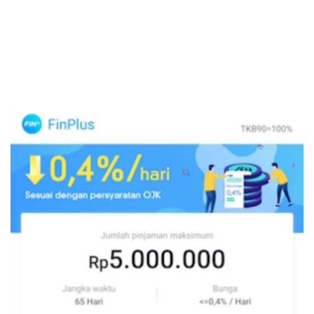
Sekuritas Saham
Bank Digital
Crypto
Assets Crypto
Exchange
Asuransi
Asuransi Jiwa
Asuransi Kesehatan
Asuransi Syariah